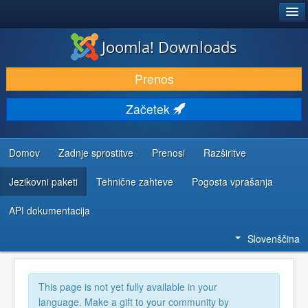
®
JOOMLA!
Joomla! Downloads
PRENESI IN RAZŠIRI
Prenos
ODKRIJTE & IZVEJTE
Začetek
SKUPNOST IN PODPORA
VIRI ZA RAZVIJALCE
Domov
Zadnje sprostitve
Prenosi
Razširitve
Jezikovni paketi
Tehnične zahteve
Pogosta vprašanja
API dokumentacija
Slovenščina
This page is not yet fully available in your
language. Make a gift to your community by