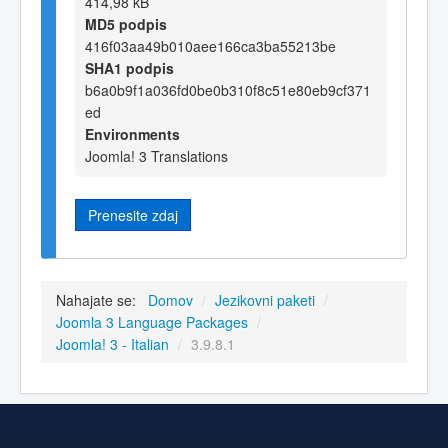
414,98 kB
MD5 podpis
416f03aa49b010aee166ca3ba55213be
SHA1 podpis
b6a0b9f1a036fd0be0b310f8c51e80eb9cf371
ed
Environments
Joomla! 3 Translations
Prenesite zdaj
Nahajate se:
Domov
/
Jezikovni paketi
/
Joomla 3 Language Packages
/
Joomla! 3 - Italian
/
3.9.8.1