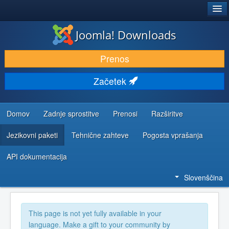
®
JOOMLA!
Joomla! Downloads
PRENESI IN RAZŠIRI
Prenos
ODKRIJTE & IZVEJTE
Začetek
SKUPNOST IN PODPORA
VIRI ZA RAZVIJALCE
Domov
Zadnje sprostitve
Prenosi
Razširitve
Jezikovni paketi
Tehnične zahteve
Pogosta vprašanja
API dokumentacija
Slovenščina
This page is not yet fully available in your
language. Make a gift to your community by