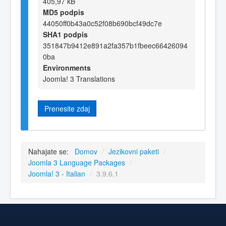
405,97 kB
MD5 podpis
44050ff0b43a0c52f08b690bcf49dc7e
SHA1 podpis
351847b9412e891a2fa357b1fbeec66426094
0ba
Environments
Joomla! 3 Translations
Prenesite zdaj
Nahajate se:
Domov
/
Jezikovni paketi
/
Joomla 3 Language Packages
/
Joomla! 3 - Italian
/
3.9.6.1