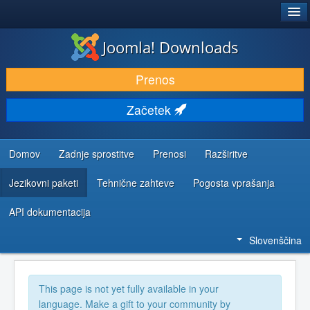
®
JOOMLA!
Joomla! Downloads
PRENESI IN RAZŠIRI
Prenos
ODKRIJTE & IZVEJTE
Začetek
SKUPNOST IN PODPORA
VIRI ZA RAZVIJALCE
Domov
Zadnje sprostitve
Prenosi
Razširitve
Jezikovni paketi
Tehnične zahteve
Pogosta vprašanja
API dokumentacija
Slovenščina
This page is not yet fully available in your
language. Make a gift to your community by