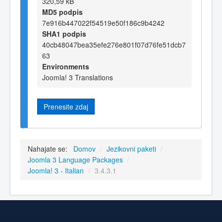
320,59 kB
MD5 podpis
7e916b447022f54519e50f186c9b4242
SHA1 podpis
40cb48047bea35efe276e801f07d76fe51dcb7
63
Environments
Joomla! 3 Translations
Prenesite zdaj
Nahajate se:
Domov
/
Jezikovni paketi
/
Joomla 3 Language Packages
/
Joomla! 3 - Italian
/
3.4.3.1