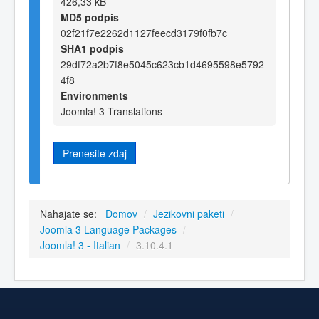
426,33 kB
MD5 podpis
02f21f7e2262d1127feecd3179f0fb7c
SHA1 podpis
29df72a2b7f8e5045c623cb1d4695598e5792
4f8
Environments
Joomla! 3 Translations
Prenesite zdaj
Nahajate se:
Domov
/
Jezikovni paketi
/
Joomla 3 Language Packages
/
Joomla! 3 - Italian
/
3.10.4.1