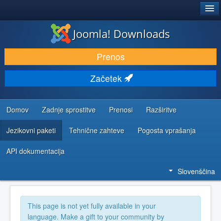
®
JOOMLA!
Joomla! Downloads
PRENESI IN RAZŠIRI
Prenos
ODKRIJTE & IZVEJTE
Začetek
SKUPNOST IN PODPORA
VIRI ZA RAZVIJALCE
Domov
Zadnje sprostitve
Prenosi
Razširitve
Jezikovni paketi
Tehnične zahteve
Pogosta vprašanja
API dokumentacija
Slovenščina
This page is not yet fully available in your
language. Make a gift to your community by