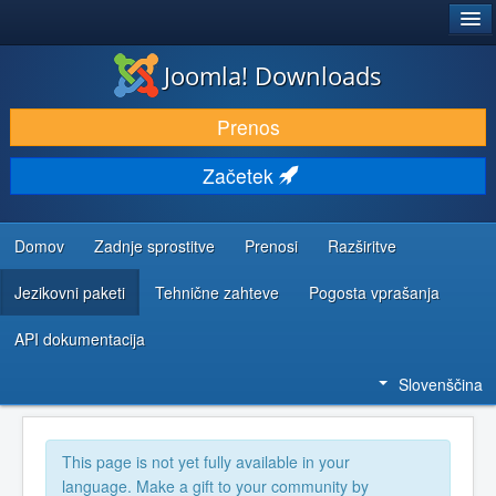
®
JOOMLA!
Joomla! Downloads
PRENESI IN RAZŠIRI
Prenos
ODKRIJTE & IZVEJTE
Začetek
SKUPNOST IN PODPORA
VIRI ZA RAZVIJALCE
Domov
Zadnje sprostitve
Prenosi
Razširitve
Jezikovni paketi
Tehnične zahteve
Pogosta vprašanja
API dokumentacija
Slovenščina
This page is not yet fully available in your
language. Make a gift to your community by