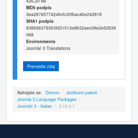
426,20 kB
MD5 podpis
3ea28765774246cfc30fbac4be242818
SHA1 podpis
838936379363fd31513e8b32aec09e2e52839
068
Environments
Joomla! 3 Translations
Prenesite zdaj
Nahajate se:
Domov
/
Jezikovni paketi
/
Joomla 3 Language Packages
/
Joomla! 3 - Italian
/
3.10.3.1