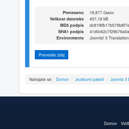
Preneseno
18,877 časov
Velikost datoteke
457,18 kB
MD5 podpis
dc81f8fb17b579b8f7
SHA1 podpis
41d0c62c7f29b76a0
Environments
Joomla! 3 Translation
Prenesite zdaj
Nahajate se:
Domov
/
Jezikovni paketi
/
Joomla 3
Domov
Vizi