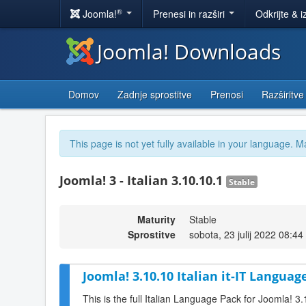
®
Joomla!
Prenesi in razširi
Odkrijte & i
Joomla! Downloads
Domov
Zadnje sprostitve
Prenosi
Razširitve
This page is not yet fully available in your language. M
Joomla! 3 - Italian 3.10.10.1
Stable
Maturity
Stable
Sprostitve
sobota, 23 julij 2022 08:44
Joomla! 3.10.10 Italian it-IT Languag
This is the full Italian Language Pack for Joomla! 3