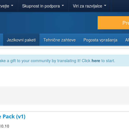
zvejte
Skupnost in podpora
Viri za razvijalce
Pr
Jezikovni paketi
Tehnične zahteve
Pogosta vprašanja
A
ake a gift to your community by translating it! Click
here
to start.
e Pack (v1)
.10.10