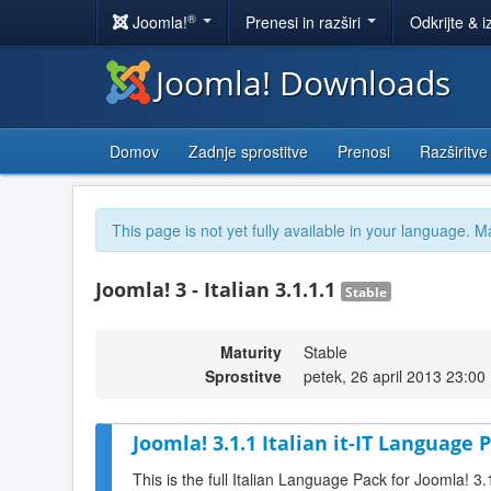
®
Joomla!
Prenesi in razširi
Odkrijte & i
Joomla! Downloads
Domov
Zadnje sprostitve
Prenosi
Razširitve
This page is not yet fully available in your language. M
Joomla! 3 - Italian 3.1.1.1
Stable
Maturity
Stable
Sprostitve
petek, 26 april 2013 23:00
Joomla! 3.1.1 Italian it-IT Language P
This is the full Italian Language Pack for Joomla! 3.