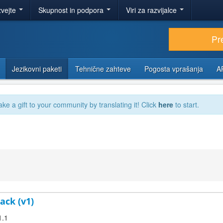
zvejte
Skupnost in podpora
Viri za razvijalce
Pr
Jezikovni paketi
Tehnične zahteve
Pogosta vprašanja
A
ake a gift to your community by translating it! Click
here
to start.
ack (v1)
1.1