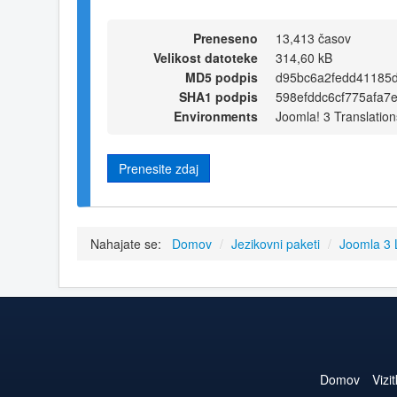
Preneseno
13,413 časov
Velikost datoteke
314,60 kB
MD5 podpis
d95bc6a2fedd41185d
SHA1 podpis
598efddc6cf775afa7
Environments
Joomla! 3 Translation
Prenesite zdaj
Nahajate se:
Domov
/
Jezikovni paketi
/
Joomla 3
Domov
Vizi