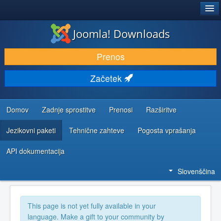
®
JOOMLA!
Joomla! Downloads
PRENESI IN RAZŠIRI
Prenos
ODKRIJTE & IZVEJTE
Začetek
SKUPNOST IN PODPORA
VIRI ZA RAZVIJALCE
Domov
Zadnje sprostitve
Prenosi
Razširitve
Jezikovni paketi
Tehnične zahteve
Pogosta vprašanja
API dokumentacija
Slovenščina
This page is not yet fully available in your
language. Make a gift to your community by