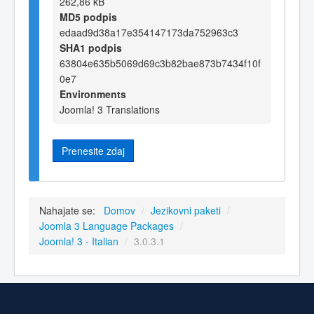
262,86 kB
MD5 podpis
edaad9d38a17e354147173da752963c3
SHA1 podpis
63804e635b5069d69c3b82bae873b7434f10f
0e7
Environments
Joomla! 3 Translations
Prenesite zdaj
Nahajate se:
Domov
/
Jezikovni paketi
/
Joomla 3 Language Packages
/
Joomla! 3 - Italian
/
3.0.3.1