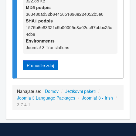
322,85 kB
MD5 podpis
363480ad32b6445051696e224052b5e0
SHA1 podpis
1575b6e63321c9b00005e8a02dc97bbbc25e
4cb6
Environments
Joomla! 3 Translations
Prenesite zdaj
Nahajate se:
Domov
/
Jezikovni paketi
/
Joomla 3 Language Packages
/
Joomla! 3 - Irish
/
3.7.4.1