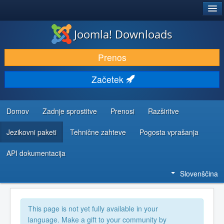
®
JOOMLA!
Joomla! Downloads
PRENESI IN RAZŠIRI
Prenos
ODKRIJTE & IZVEJTE
Začetek
SKUPNOST IN PODPORA
VIRI ZA RAZVIJALCE
Domov
Zadnje sprostitve
Prenosi
Razširitve
Jezikovni paketi
Tehnične zahteve
Pogosta vprašanja
API dokumentacija
Slovenščina
This page is not yet fully available in your
language. Make a gift to your community by