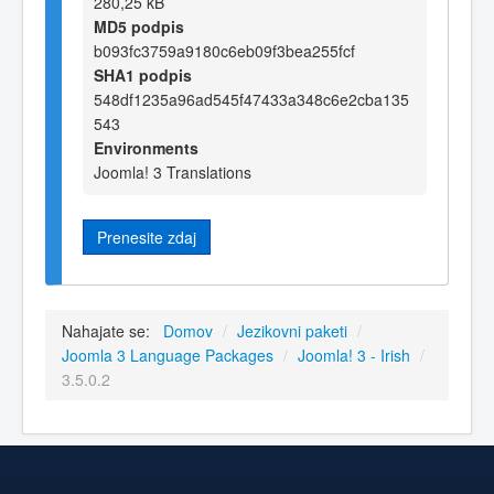
280,25 kB
MD5 podpis
b093fc3759a9180c6eb09f3bea255fcf
SHA1 podpis
548df1235a96ad545f47433a348c6e2cba135
543
Environments
Joomla! 3 Translations
Prenesite zdaj
Nahajate se:
Domov
/
Jezikovni paketi
/
Joomla 3 Language Packages
/
Joomla! 3 - Irish
/
3.5.0.2