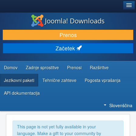
®
JOOMLA!
Joomla! Downloads
PRENESI IN RAZŠIRI
Prenos
ODKRIJTE & IZVEJTE
Začetek
SKUPNOST IN PODPORA
VIRI ZA RAZVIJALCE
Domov
Zadnje sprostitve
Prenosi
Razširitve
Jezikovni paketi
Tehnične zahteve
Pogosta vprašanja
API dokumentacija
Slovenščina
This page is not yet fully available in your
language. Make a gift to your community by