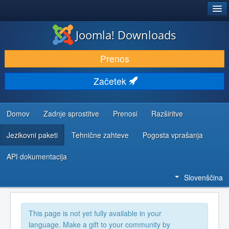
®
JOOMLA!
Joomla! Downloads
PRENESI IN RAZŠIRI
Prenos
ODKRIJTE & IZVEJTE
Začetek
SKUPNOST IN PODPORA
VIRI ZA RAZVIJALCE
Domov
Zadnje sprostitve
Prenosi
Razširitve
Jezikovni paketi
Tehnične zahteve
Pogosta vprašanja
API dokumentacija
Slovenščina
This page is not yet fully available in your
language. Make a gift to your community by