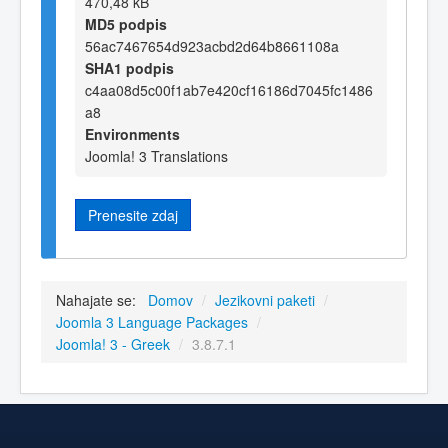
470,48 kB
MD5 podpis
56ac7467654d923acbd2d64b8661108a
SHA1 podpis
c4aa08d5c00f1ab7e420cf16186d7045fc1486
a8
Environments
Joomla! 3 Translations
Prenesite zdaj
Nahajate se:
Domov
/
Jezikovni paketi
/
Joomla 3 Language Packages
/
Joomla! 3 - Greek
/
3.8.7.1