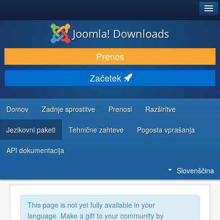
®
JOOMLA!
Joomla! Downloads
PRENESI IN RAZŠIRI
Prenos
ODKRIJTE & IZVEJTE
Začetek
SKUPNOST IN PODPORA
VIRI ZA RAZVIJALCE
Domov
Zadnje sprostitve
Prenosi
Razširitve
Jezikovni paketi
Tehnične zahteve
Pogosta vprašanja
API dokumentacija
Slovenščina
This page is not yet fully available in your
language. Make a gift to your community by