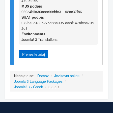
470,59 kB
MD5 podpis
069c4bffa36aeec99dde31192ac37f86
SHA1 podpis
072ba6d4605275e88a0953aa8f147afcba70c
2d8
Environments
Joomla! 3 Translations
Prenesite zdaj
Nahajate se:
Domov
/
Jezikovni paketi
/
Joomla 3 Language Packages
/
Joomla! 3 - Greek
/
3.8.5.1