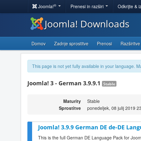
®
Joomla!
Prenesi in razširi
Odkrijte & i
Joomla! Downloads
Domov
Zadnje sprostitve
Prenosi
Razširitve
This page is not yet fully available in your language. M
Joomla! 3 - German 3.9.9.1
Stable
Maturity
Stable
Sprostitve
ponedeljek, 08 julij 2019 2
Joomla! 3.9.9 German DE de-DE Lang
This is the full German DE Language Pack for Joom