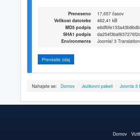
Preneseno
17,657 časov
Velikost datoteke
462,41 kB
MD5 podpis
e6dfbfe133a43b9bd
SHA1 podpis
da254f3baf637276f2
Environments
Joomla! 3 Translation
Prenesite zdaj
Nahajate se:
Domov
/
Jezikovni paketi
/
Joomla 3
Domov
Vizi