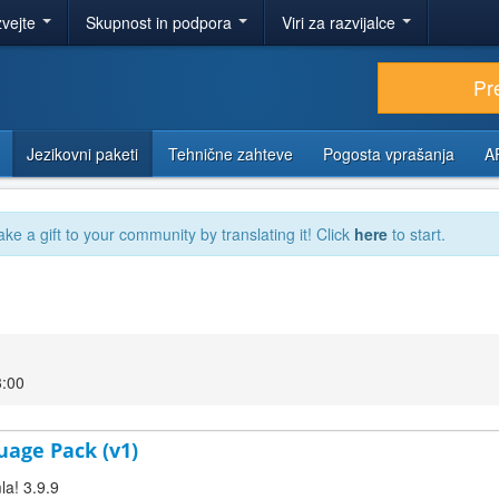
zvejte
Skupnost in podpora
Viri za razvijalce
Pr
Jezikovni paketi
Tehnične zahteve
Pogosta vprašanja
A
ake a gift to your community by translating it! Click
here
to start.
3:00
uage Pack (v1)
la! 3.9.9