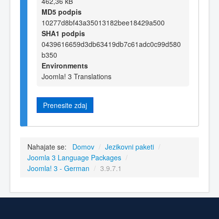
462,36 kB
MD5 podpis
10277d8bf43a35013182bee18429a500
SHA1 podpis
0439616659d3db63419db7c61adc0c99d580
b350
Environments
Joomla! 3 Translations
Prenesite zdaj
Nahajate se:
Domov
/
Jezikovni paketi
/
Joomla 3 Language Packages
/
Joomla! 3 - German
/
3.9.7.1