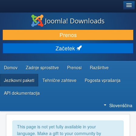
®
JOOMLA!
Joomla! Downloads
PRENESI IN RAZŠIRI
Prenos
ODKRIJTE & IZVEJTE
Začetek
SKUPNOST IN PODPORA
VIRI ZA RAZVIJALCE
Domov
Zadnje sprostitve
Prenosi
Razširitve
Jezikovni paketi
Tehnične zahteve
Pogosta vprašanja
API dokumentacija
Slovenščina
This page is not yet fully available in your
language. Make a gift to your community by