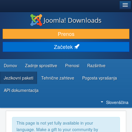
®
JOOMLA!
Joomla! Downloads
PRENESI IN RAZŠIRI
Prenos
ODKRIJTE & IZVEJTE
Začetek
SKUPNOST IN PODPORA
VIRI ZA RAZVIJALCE
Domov
Zadnje sprostitve
Prenosi
Razširitve
Jezikovni paketi
Tehnične zahteve
Pogosta vprašanja
API dokumentacija
Slovenščina
This page is not yet fully available in your
language. Make a gift to your community by