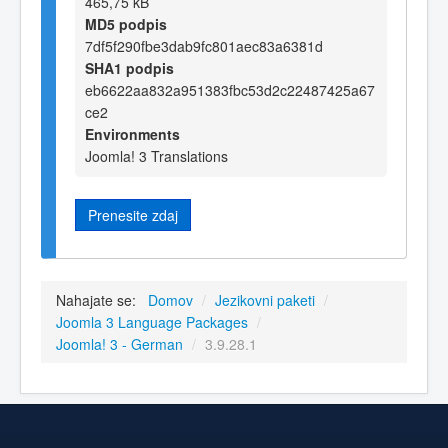
465,75 kB
MD5 podpis
7df5f290fbe3dab9fc801aec83a6381d
SHA1 podpis
eb6622aa832a951383fbc53d2c22487425a67
ce2
Environments
Joomla! 3 Translations
Prenesite zdaj
Nahajate se:
Domov
/
Jezikovni paketi
/
Joomla 3 Language Packages
/
Joomla! 3 - German
/
3.9.28.1