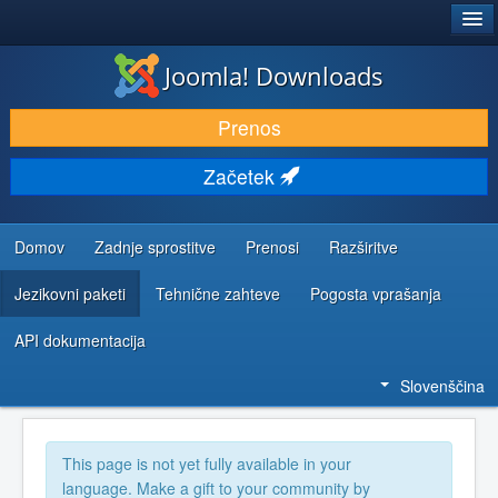
®
JOOMLA!
Joomla! Downloads
PRENESI IN RAZŠIRI
Prenos
ODKRIJTE & IZVEJTE
Začetek
SKUPNOST IN PODPORA
VIRI ZA RAZVIJALCE
Domov
Zadnje sprostitve
Prenosi
Razširitve
Jezikovni paketi
Tehnične zahteve
Pogosta vprašanja
API dokumentacija
Slovenščina
This page is not yet fully available in your
language. Make a gift to your community by