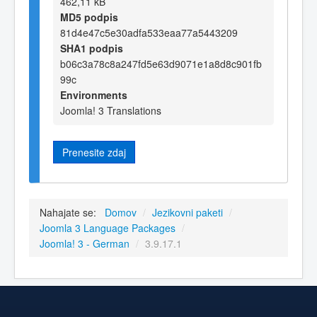
462,11 kB
MD5 podpis
81d4e47c5e30adfa533eaa77a5443209
SHA1 podpis
b06c3a78c8a247fd5e63d9071e1a8d8c901fb
99c
Environments
Joomla! 3 Translations
Prenesite zdaj
Nahajate se:
Domov
/
Jezikovni paketi
/
Joomla 3 Language Packages
/
Joomla! 3 - German
/
3.9.17.1