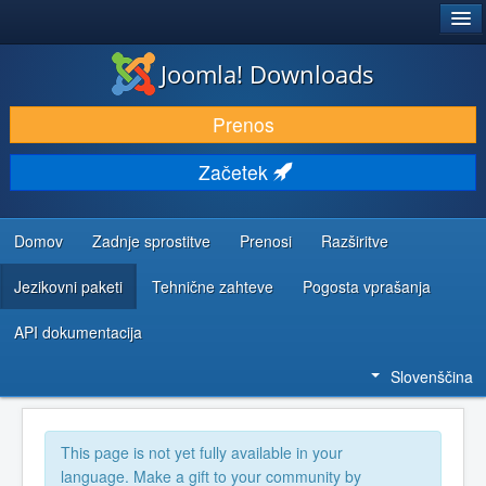
®
JOOMLA!
Joomla! Downloads
PRENESI IN RAZŠIRI
Prenos
ODKRIJTE & IZVEJTE
Začetek
SKUPNOST IN PODPORA
VIRI ZA RAZVIJALCE
Domov
Zadnje sprostitve
Prenosi
Razširitve
Jezikovni paketi
Tehnične zahteve
Pogosta vprašanja
API dokumentacija
Slovenščina
This page is not yet fully available in your
language. Make a gift to your community by