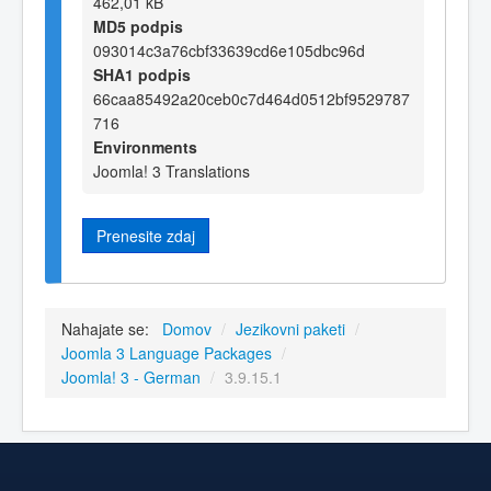
462,01 kB
MD5 podpis
093014c3a76cbf33639cd6e105dbc96d
SHA1 podpis
66caa85492a20ceb0c7d464d0512bf9529787
716
Environments
Joomla! 3 Translations
Prenesite zdaj
Nahajate se:
Domov
/
Jezikovni paketi
/
Joomla 3 Language Packages
/
Joomla! 3 - German
/
3.9.15.1