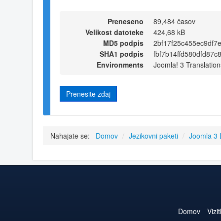
Preneseno
89,484 časov
Velikost datoteke
424,68 kB
MD5 podpis
2bf17f25c455ec9df7
SHA1 podpis
fbf7b14ffd580dfd87
Environments
Joomla! 3 Translation
Prenesite zdaj
Nahajate se:
Domov
/
Jezikovni paketi
/
Joomla 3
Domov
Vizi