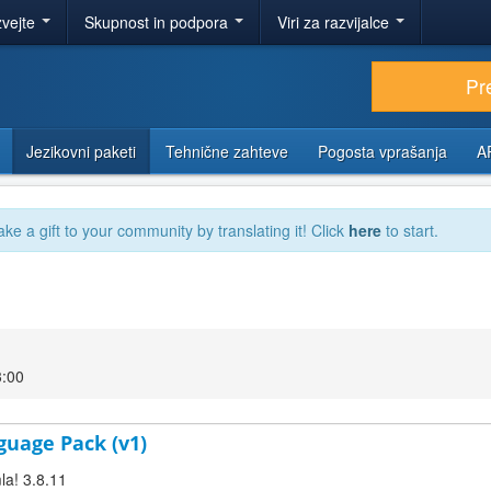
zvejte
Skupnost in podpora
Viri za razvijalce
Pr
Jezikovni paketi
Tehnične zahteve
Pogosta vprašanja
A
ake a gift to your community by translating it! Click
here
to start.
3:00
guage Pack (v1)
la! 3.8.11