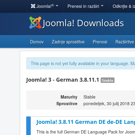
®
Joomla!
Prenesi in razširi
Odkrijte & i
Joomla! Downloads
Domov
Zadnje sprostitve
Prenosi
Razširitve
This page is not yet fully available in your language. M
Joomla! 3 - German 3.8.11.1
Stable
Maturity
Stable
Sprostitve
ponedeljek, 30 julij 2018 2
Joomla! 3.8.11 German DE de-DE Lan
This is the full German DE Language Pack for Joom