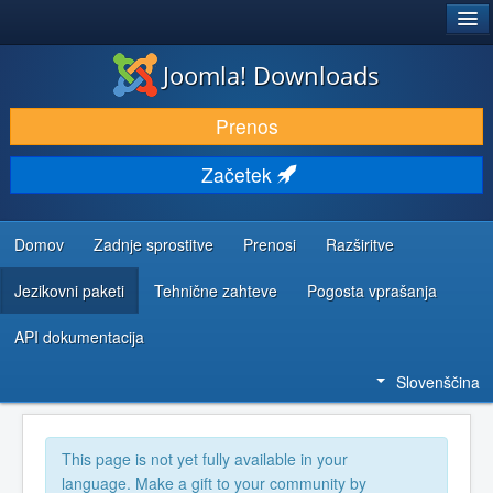
®
JOOMLA!
Joomla! Downloads
PRENESI IN RAZŠIRI
Prenos
ODKRIJTE & IZVEJTE
Začetek
SKUPNOST IN PODPORA
VIRI ZA RAZVIJALCE
Domov
Zadnje sprostitve
Prenosi
Razširitve
Jezikovni paketi
Tehnične zahteve
Pogosta vprašanja
API dokumentacija
Slovenščina
This page is not yet fully available in your
language. Make a gift to your community by