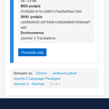
347,33 kB
MD5 podpis
07d5dd41b7e1c089127aef3d09aa73d4
SHA1 podpis
ca0fbb94321297540b12082b98097d34b4af7
a46
Environments
Joomla! 3 Translations
Prenesite zdaj
Nahajate se:
Domov
/
Jezikovni paketi
/
Joomla 3 Language Packages
/
Joomla! 3 - German
/
3.4.6.1