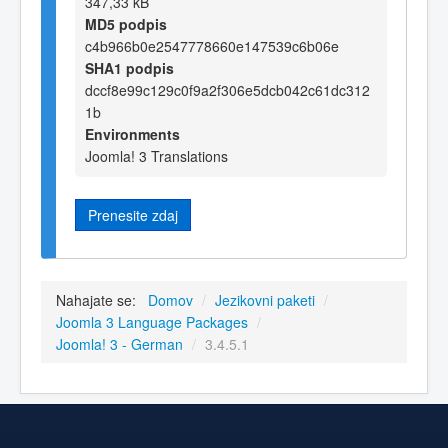
347,33 kB
MD5 podpis
c4b966b0e2547778660e147539c6b06e
SHA1 podpis
dccf8e99c129c0f9a2f306e5dcb042c61dc312
1b
Environments
Joomla! 3 Translations
Prenesite zdaj
Nahajate se:
Domov
/
Jezikovni paketi
/
Joomla 3 Language Packages
/
Joomla! 3 - German
/
3.4.5.1