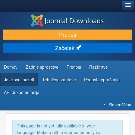
®
JOOMLA!
Joomla! Downloads
PRENESI IN RAZŠIRI
Prenos
ODKRIJTE & IZVEJTE
Začetek
SKUPNOST IN PODPORA
VIRI ZA RAZVIJALCE
Domov
Zadnje sprostitve
Prenosi
Razširitve
Jezikovni paketi
Tehnične zahteve
Pogosta vprašanja
API dokumentacija
Slovenščina
This page is not yet fully available in your
language. Make a gift to your community by