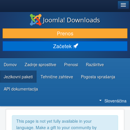
®
JOOMLA!
Joomla! Downloads
PRENESI IN RAZŠIRI
Prenos
ODKRIJTE & IZVEJTE
Začetek
SKUPNOST IN PODPORA
VIRI ZA RAZVIJALCE
Domov
Zadnje sprostitve
Prenosi
Razširitve
Jezikovni paketi
Tehnične zahteve
Pogosta vprašanja
API dokumentacija
Slovenščina
This page is not yet fully available in your
language. Make a gift to your community by