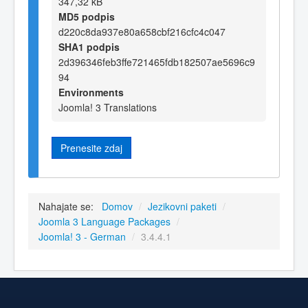
347,32 kB
MD5 podpis
d220c8da937e80a658cbf216cfc4c047
SHA1 podpis
2d396346feb3ffe721465fdb182507ae5696c9
94
Environments
Joomla! 3 Translations
Prenesite zdaj
Nahajate se:
Domov
/
Jezikovni paketi
/
Joomla 3 Language Packages
/
Joomla! 3 - German
/
3.4.4.1