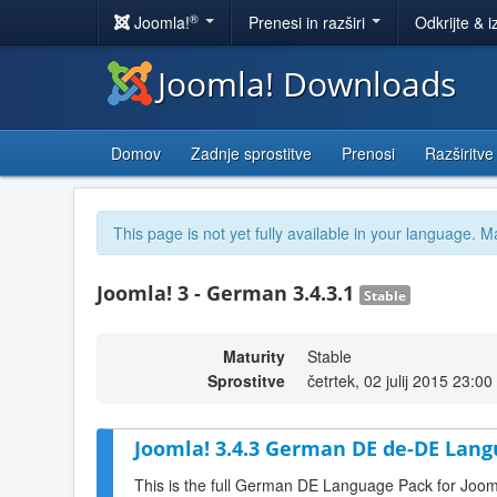
®
Joomla!
Prenesi in razširi
Odkrijte & i
Joomla! Downloads
Domov
Zadnje sprostitve
Prenosi
Razširitve
This page is not yet fully available in your language. M
Joomla! 3 - German 3.4.3.1
Stable
Maturity
Stable
Sprostitve
četrtek, 02 julij 2015 23:00
Joomla! 3.4.3 German DE de-DE Lang
This is the full German DE Language Pack for Joom