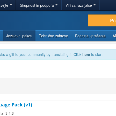
zvejte
Skupnost in podpora
Viri za razvijalce
Pr
Jezikovni paketi
Tehnične zahteve
Pogosta vprašanja
A
ake a gift to your community by translating it! Click
here
to start.
uage Pack (v1)
la! 3.4.3