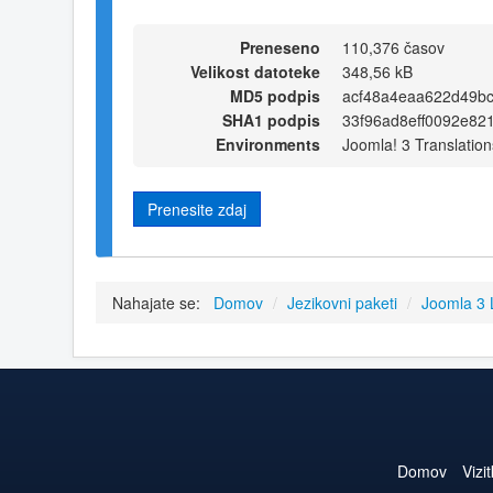
Preneseno
110,376 časov
Velikost datoteke
348,56 kB
MD5 podpis
acf48a4eaa622d49b
SHA1 podpis
33f96ad8eff0092e82
Environments
Joomla! 3 Translation
Prenesite zdaj
Nahajate se:
Domov
/
Jezikovni paketi
/
Joomla 3
Domov
Vizi