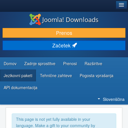
®
JOOMLA!
Joomla! Downloads
PRENESI IN RAZŠIRI
Prenos
ODKRIJTE & IZVEJTE
Začetek
SKUPNOST IN PODPORA
VIRI ZA RAZVIJALCE
Domov
Zadnje sprostitve
Prenosi
Razširitve
Jezikovni paketi
Tehnične zahteve
Pogosta vprašanja
API dokumentacija
Slovenščina
This page is not yet fully available in your
language. Make a gift to your community by