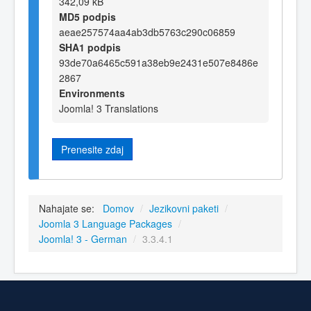
342,09 kB
MD5 podpis
aeae257574aa4ab3db5763c290c06859
SHA1 podpis
93de70a6465c591a38eb9e2431e507e8486e
2867
Environments
Joomla! 3 Translations
Prenesite zdaj
Nahajate se:
Domov
/
Jezikovni paketi
/
Joomla 3 Language Packages
/
Joomla! 3 - German
/
3.3.4.1