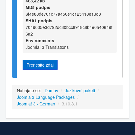
468,42 kB
MD5 podpis
6f4e88de701c77a450e1c125418e13d8
SHA1 podpis
7049035e3d792dc30bcc8918c8b4e0a40649f
6a2
Environments
Joomla! 3 Translations
Prenesite zdaj
Nahajate se:
Domov
/
Jezikovni paketi
/
Joomla 3 Language Packages
/
Joomla! 3 - German
/
3.10.8.1