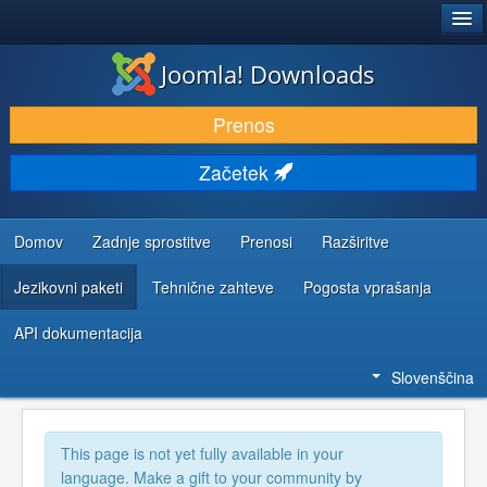
®
JOOMLA!
Joomla! Downloads
PRENESI IN RAZŠIRI
Prenos
ODKRIJTE & IZVEJTE
Začetek
SKUPNOST IN PODPORA
VIRI ZA RAZVIJALCE
Domov
Zadnje sprostitve
Prenosi
Razširitve
Jezikovni paketi
Tehnične zahteve
Pogosta vprašanja
API dokumentacija
Slovenščina
This page is not yet fully available in your
language. Make a gift to your community by