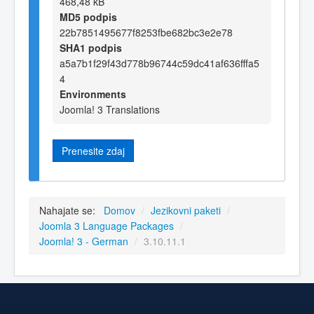
468,48 kB
MD5 podpis
22b7851495677f8253fbe682bc3e2e78
SHA1 podpis
a5a7b1f29f43d778b96744c59dc41af636fffa5
4
Environments
Joomla! 3 Translations
Prenesite zdaj
Nahajate se:
Domov
/
Jezikovni paketi
/
Joomla 3 Language Packages
/
Joomla! 3 - German
/
3.10.11.1