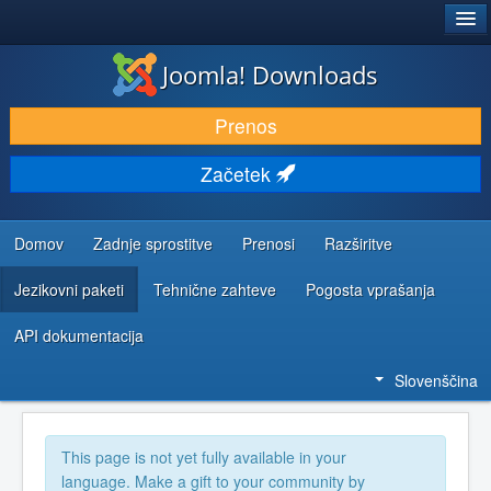
®
JOOMLA!
Joomla! Downloads
PRENESI IN RAZŠIRI
Prenos
ODKRIJTE & IZVEJTE
Začetek
SKUPNOST IN PODPORA
VIRI ZA RAZVIJALCE
Domov
Zadnje sprostitve
Prenosi
Razširitve
Jezikovni paketi
Tehnične zahteve
Pogosta vprašanja
API dokumentacija
Slovenščina
This page is not yet fully available in your
language. Make a gift to your community by