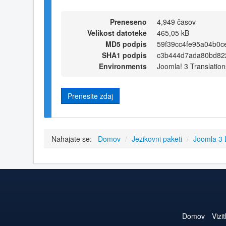
Preneseno
4,949 časov
Velikost datoteke
465,05 kB
MD5 podpis
59f39cc4fe95a04b0c
SHA1 podpis
c3b444d7ada80bd82
Environments
Joomla! 3 Translation
Prenesite zdaj
Nahajate se:
Domov
/
Jezikovni paketi
/
Joomla 3
Domov
Vizi