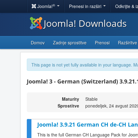
®
Joomla!
Prenesi in razširi
Odkrijte & i
Joomla! Downloads
Domov
Zadnje sprostitve
Prenosi
Razširitve
This page is not yet fully available in your language. M
Joomla! 3 - German (Switzerland) 3.9.21
Maturity
Stable
Sprostitve
ponedeljek, 24 avgust 202
Joomla! 3.9.21 German CH de-CH Lan
This is the full German CH Language Pack for Joom