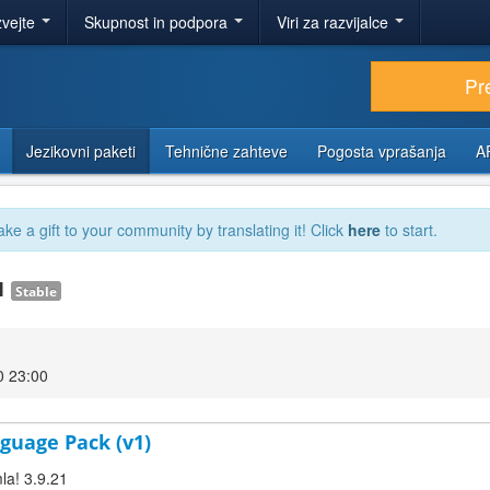
zvejte
Skupnost in podpora
Viri za razvijalce
Pr
Jezikovni paketi
Tehnične zahteve
Pogosta vprašanja
A
ake a gift to your community by translating it! Click
here
to start.
.1
Stable
0 23:00
guage Pack (v1)
la! 3.9.21