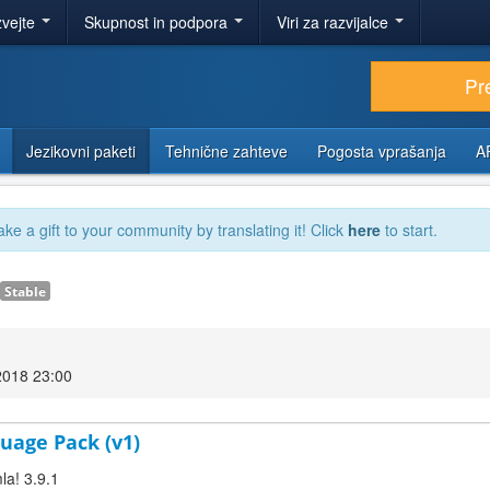
zvejte
Skupnost in podpora
Viri za razvijalce
Pr
Jezikovni paketi
Tehnične zahteve
Pogosta vprašanja
A
ake a gift to your community by translating it! Click
here
to start.
Stable
2018 23:00
uage Pack (v1)
la! 3.9.1