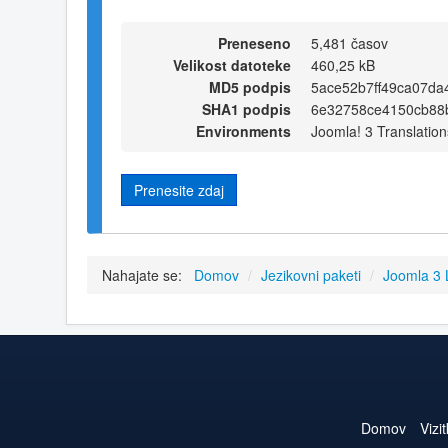
Preneseno
5,481 časov
Velikost datoteke
460,25 kB
MD5 podpis
5ace52b7ff49ca07d
SHA1 podpis
6e32758ce4150cb88b
Environments
Joomla! 3 Translation
Prenesite zdaj
Nahajate se:
Domov
/
Jezikovni paketi
/
Joomla 3
Domov
Vizi