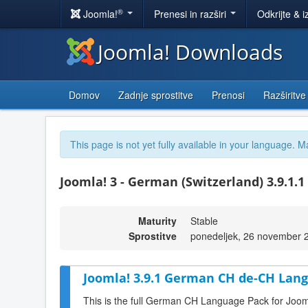
®
Joomla!
Prenesi in razširi
Odkrijte & i
Joomla! Downloads
Domov
Zadnje sprostitve
Prenosi
Razširitve
This page is not yet fully available in your language. M
Joomla! 3 - German (Switzerland) 3.9.1.1
Maturity
Stable
Sprostitve
ponedeljek, 26 november 
Joomla! 3.9.1 German CH de-CH Lang
This is the full German CH Language Pack for Joom