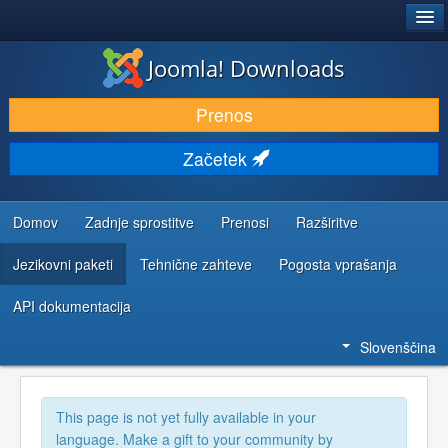
®
JOOMLA!
Joomla! Downloads
PRENESI IN RAZŠIRI
Prenos
ODKRIJTE & IZVEJTE
Začetek
SKUPNOST IN PODPORA
VIRI ZA RAZVIJALCE
Domov
Zadnje sprostitve
Prenosi
Razširitve
Jezikovni paketi
Tehnične zahteve
Pogosta vprašanja
API dokumentacija
Slovenščina
This page is not yet fully available in your
language. Make a gift to your community by