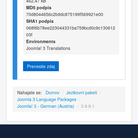
462,47 kB
MD5 podpis
70d8044656c2b9dc875199f569921e00
SHA1 podpis
068f6b78ee223044331ba759bcd0c9c130612
03f
Environments
Joomla! 3 Translations
Prenesite zdaj
Nahajate se:
Domov
/
Jezikovni paketi
/
Joomla 3 Language Packages
/
Joomla! 3 - German (Austria)
/
3.9.9.1