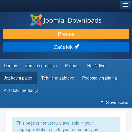
®
JOOMLA!
Joomla! Downloads
PRENESI IN RAZŠIRI
Prenos
ODKRIJTE & IZVEJTE
Začetek
SKUPNOST IN PODPORA
VIRI ZA RAZVIJALCE
Domov
Zadnje sprostitve
Prenosi
Razširitve
Jezikovni paketi
Tehnične zahteve
Pogosta vprašanja
API dokumentacija
Slovenščina
This page is not yet fully available in your
language. Make a gift to your community by