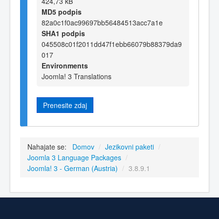
424,73 kB
MD5 podpis
82a0c1f0ac99697bb56484513acc7a1e
SHA1 podpis
045508c01f2011dd47f1ebb66079b88379da9
017
Environments
Joomla! 3 Translations
Prenesite zdaj
Nahajate se:
Domov
/
Jezikovni paketi
/
Joomla 3 Language Packages
/
Joomla! 3 - German (Austria)
/
3.8.9.1