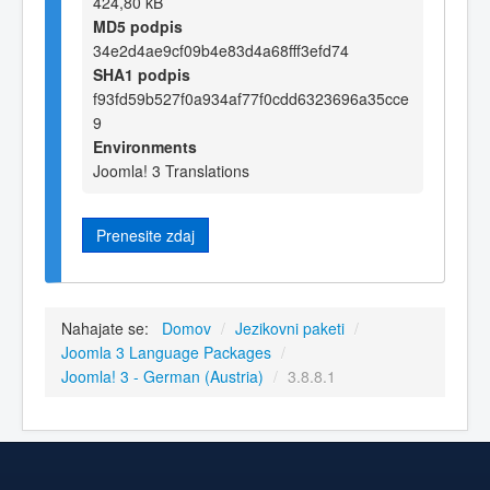
424,80 kB
MD5 podpis
34e2d4ae9cf09b4e83d4a68fff3efd74
SHA1 podpis
f93fd59b527f0a934af77f0cdd6323696a35cce
9
Environments
Joomla! 3 Translations
Prenesite zdaj
Nahajate se:
Domov
/
Jezikovni paketi
/
Joomla 3 Language Packages
/
Joomla! 3 - German (Austria)
/
3.8.8.1