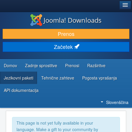
®
JOOMLA!
Joomla! Downloads
PRENESI IN RAZŠIRI
Prenos
ODKRIJTE & IZVEJTE
Začetek
SKUPNOST IN PODPORA
VIRI ZA RAZVIJALCE
Domov
Zadnje sprostitve
Prenosi
Razširitve
Jezikovni paketi
Tehnične zahteve
Pogosta vprašanja
API dokumentacija
Slovenščina
This page is not yet fully available in your
language. Make a gift to your community by