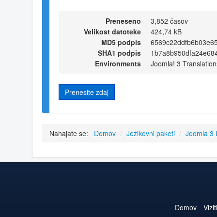
Preneseno
3,852 časov
Velikost datoteke
424,74 kB
MD5 podpis
6569c22ddfb6b03e6
SHA1 podpis
1b7a8b950dfa24e68
Environments
Joomla! 3 Translation
Prenesite zdaj
Nahajate se:
Domov
/
Jezikovni paketi
/
Joomla 3
Domov
Vizi