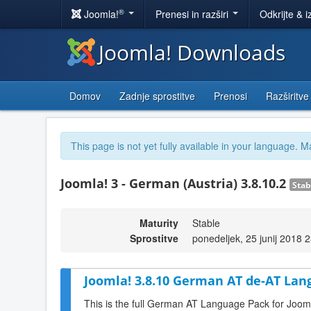
®
Joomla!
Prenesi in razširi
Odkrijte & i
Joomla! Downloads
Domov
Zadnje sprostitve
Prenosi
Razširitve
This page is not yet fully available in your language. M
Joomla! 3 - German (Austria) 3.8.10.2
Stab
Maturity
Stable
Sprostitve
ponedeljek, 25 junij 2018 
Joomla! 3.8.10 German AT de-AT Lan
This is the full German AT Language Pack for Joom