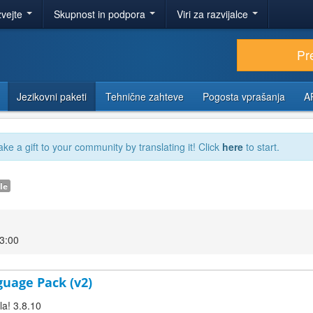
zvejte
Skupnost in podpora
Viri za razvijalce
Pr
Jezikovni paketi
Tehnične zahteve
Pogosta vprašanja
A
ake a gift to your community by translating it! Click
here
to start.
le
23:00
guage Pack (v2)
la! 3.8.10