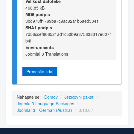
Velikost datoteke
468,85 kB
MD5 podpis
3bd973ff1769ba7c9ac62a1b5aed5341
SHA1 podpis
7d56ccef606521ad1c50b9a375838317e0074
b4f
Environments
Joomla! 3 Translations
Prenesite zdaj
Nahajate se:
Domov
/
Jezikovni paketi
/
Joomla 3 Language Packages
/
Joomla! 3 - German (Austria)
/
3.10.6.1