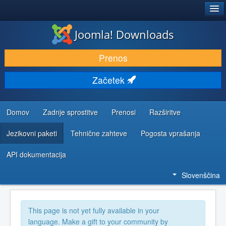
®
JOOMLA!
Joomla! Downloads
PRENESI IN RAZŠIRI
Prenos
ODKRIJTE & IZVEJTE
Začetek
SKUPNOST IN PODPORA
VIRI ZA RAZVIJALCE
Domov
Zadnje sprostitve
Prenosi
Razširitve
Jezikovni paketi
Tehnične zahteve
Pogosta vprašanja
API dokumentacija
Slovenščina
This page is not yet fully available in your
language. Make a gift to your community by