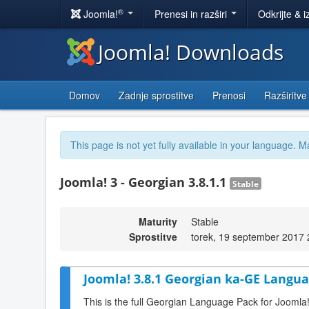
®
Joomla!
Prenesi in razširi
Odkrijte & i
Joomla! Downloads
Domov
Zadnje sprostitve
Prenosi
Razširitve
This page is not yet fully available in your language. M
Joomla! 3 - Georgian 3.8.1.1
Stable
Maturity
Stable
Sprostitve
torek, 19 september 2017 
Joomla! 3.8.1 Georgian ka-GE Langua
This is the full Georgian Language Pack for Joomla!