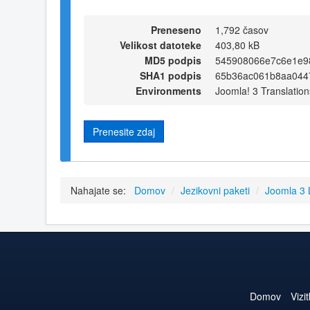
Preneseno
1,792 časov
Velikost datoteke
403,80 kB
MD5 podpis
545908066e7c6e1e9
SHA1 podpis
65b36ac061b8aa0447
Environments
Joomla! 3 Translation
Prenesite zdaj
Nahajate se:
Domov
/
Jezikovni paketi
/
Joomla 3
Domov
Vizi