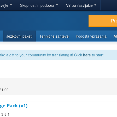
zvejte
Skupnost in podpora
Viri za razvijalce
Pr
Jezikovni paketi
Tehnične zahteve
Pogosta vprašanja
A
ake a gift to your community by translating it! Click
here
to start.
21:00
ge Pack (v1)
 3.8.1