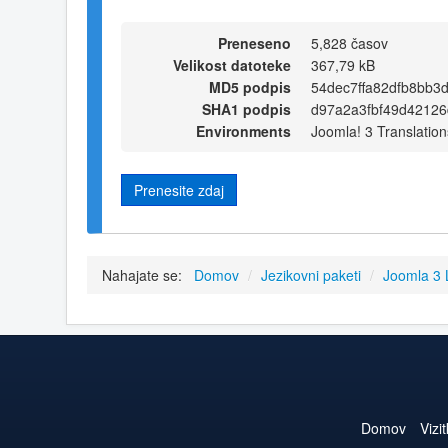
Preneseno
5,828 časov
Velikost datoteke
367,79 kB
MD5 podpis
54dec7ffa82dfb8bb3
SHA1 podpis
d97a2a3fbf49d42126
Environments
Joomla! 3 Translation
Prenesite zdaj
Nahajate se:
Domov
/
Jezikovni paketi
/
Joomla 3
Domov
Vizi