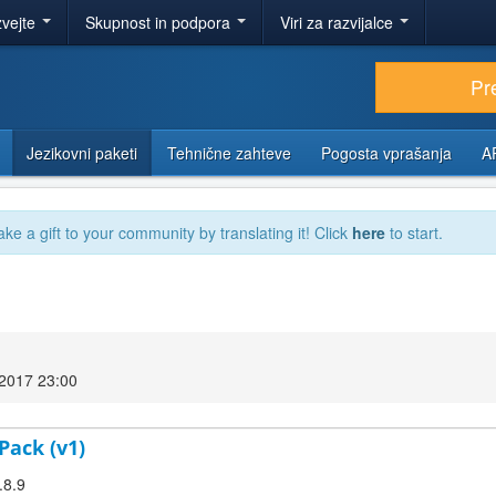
zvejte
Skupnost in podpora
Viri za razvijalce
Pr
Jezikovni paketi
Tehnične zahteve
Pogosta vprašanja
A
ake a gift to your community by translating it! Click
here
to start.
 2017 23:00
Pack (v1)
.8.9