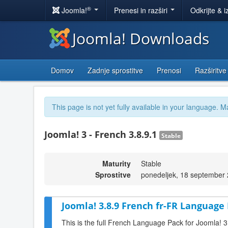
®
Joomla!
Prenesi in razširi
Odkrijte & i
Joomla! Downloads
Domov
Zadnje sprostitve
Prenosi
Razširitve
This page is not yet fully available in your language. M
Joomla! 3 - French 3.8.9.1
Stable
Maturity
Stable
Sprostitve
ponedeljek, 18 september
Joomla! 3.8.9 French fr-FR Language 
This is the full French Language Pack for Joomla! 3