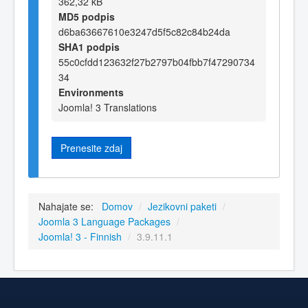
362,32 kB
MD5 podpis
d6ba63667610e3247d5f5c82c84b24da
SHA1 podpis
55c0cfdd123632f27b2797b04fbb7f47290734
34
Environments
Joomla! 3 Translations
Prenesite zdaj
Nahajate se:
Domov
/
Jezikovni paketi
/
Joomla 3 Language Packages
/
Joomla! 3 - Finnish
/
3.9.11.1