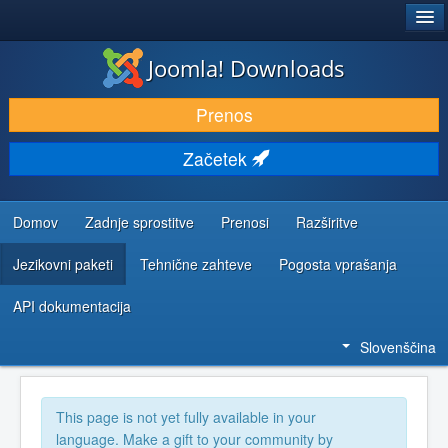
®
JOOMLA!
Joomla! Downloads
PRENESI IN RAZŠIRI
Prenos
ODKRIJTE & IZVEJTE
Začetek
SKUPNOST IN PODPORA
VIRI ZA RAZVIJALCE
Domov
Zadnje sprostitve
Prenosi
Razširitve
Jezikovni paketi
Tehnične zahteve
Pogosta vprašanja
API dokumentacija
Slovenščina
This page is not yet fully available in your
language. Make a gift to your community by