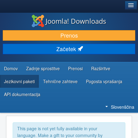
®
JOOMLA!
Joomla! Downloads
PRENESI IN RAZŠIRI
Prenos
ODKRIJTE & IZVEJTE
Začetek
SKUPNOST IN PODPORA
VIRI ZA RAZVIJALCE
Domov
Zadnje sprostitve
Prenosi
Razširitve
Jezikovni paketi
Tehnične zahteve
Pogosta vprašanja
API dokumentacija
Slovenščina
This page is not yet fully available in your
language. Make a gift to your community by