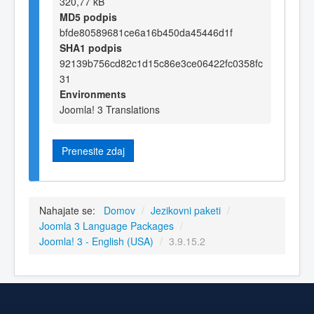
320,77 kB
MD5 podpis
bfde80589681ce6a16b450da45446d1f
SHA1 podpis
92139b756cd82c1d15c86e3ce06422fc0358fc
31
Environments
Joomla! 3 Translations
Prenesite zdaj
Nahajate se:
Domov
/
Jezikovni paketi
/
Joomla 3 Language Packages
/
Joomla! 3 - English (USA)
/
3.9.15.2