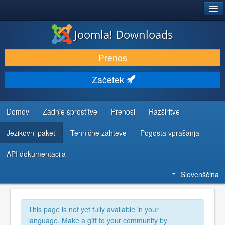
®
JOOMLA!
Joomla! Downloads
PRENESI IN RAZŠIRI
Prenos
ODKRIJTE & IZVEJTE
Začetek
SKUPNOST IN PODPORA
VIRI ZA RAZVIJALCE
Domov
Zadnje sprostitve
Prenosi
Razširitve
Jezikovni paketi
Tehnične zahteve
Pogosta vprašanja
API dokumentacija
Slovenščina
This page is not yet fully available in your
language. Make a gift to your community by