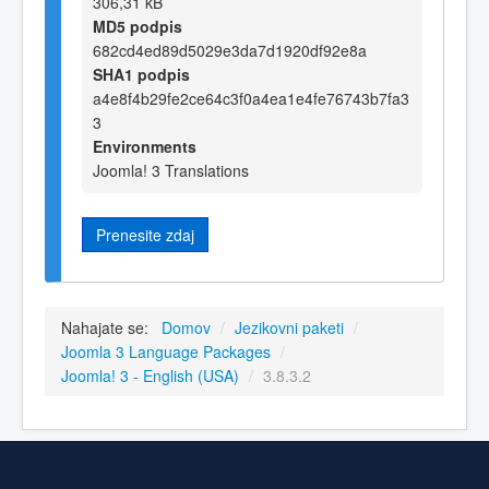
306,31 kB
MD5 podpis
682cd4ed89d5029e3da7d1920df92e8a
SHA1 podpis
a4e8f4b29fe2ce64c3f0a4ea1e4fe76743b7fa3
3
Environments
Joomla! 3 Translations
Prenesite zdaj
Nahajate se:
Domov
/
Jezikovni paketi
/
Joomla 3 Language Packages
/
Joomla! 3 - English (USA)
/
3.8.3.2