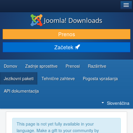
®
JOOMLA!
Joomla! Downloads
PRENESI IN RAZŠIRI
Prenos
ODKRIJTE & IZVEJTE
Začetek
SKUPNOST IN PODPORA
VIRI ZA RAZVIJALCE
Domov
Zadnje sprostitve
Prenosi
Razširitve
Jezikovni paketi
Tehnične zahteve
Pogosta vprašanja
API dokumentacija
Slovenščina
This page is not yet fully available in your
language. Make a gift to your community by