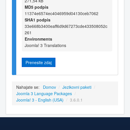
271,54 kB
MD5 podpis
11374e6574ec4046959d04130ceb7062
SHA1 podpis
33e668b3400eaff6d9d67273cde433508052c
261
Environments
Joomla! 3 Translations
Prenesite zdaj
Nahajate se:
Domov
/
Jezikovni paketi
/
Joomla 3 Language Packages
/
Joomla! 3 - English (USA)
/
3.6.0.1