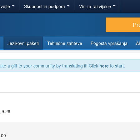
zvejte
Skupnost in podpora
Viri za razvijalce
Pr
Jezikovni paketi
Tehnične zahteve
Pogosta vprašanja
A
ake a gift to your community by translating it! Click
here
to start.
3.9.28
9:00