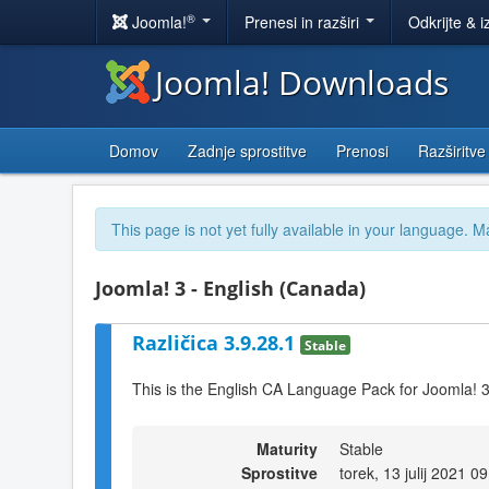
®
Joomla!
Prenesi in razširi
Odkrijte & i
Joomla! Downloads
Domov
Zadnje sprostitve
Prenosi
Razširitve
This page is not yet fully available in your language. M
Joomla! 3 - English (Canada)
Različica 3.9.28.1
Stable
This is the English CA Language Pack for Joomla! 
Maturity
Stable
Sprostitve
torek, 13 julij 2021 0