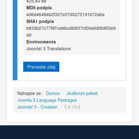
425,40 kB
MD5 podpis
4d6d46484b2f327e57d0272191672a6a
SHA1 podpis
b833b27c77f6f1a96cc6b637cf00e6d0b953e9
dd
Environments
Joomla! 3 Translations
Prenesite zdaj
Nahajate se:
Domov
/
Jezikovni paketi
/
Joomla 3 Language Packages
/
Joomla! 3 - Croatian
/
3.9.19.2