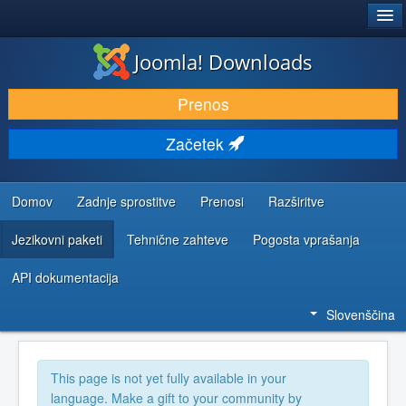
®
JOOMLA!
Joomla! Downloads
PRENESI IN RAZŠIRI
Prenos
ODKRIJTE & IZVEJTE
Začetek
SKUPNOST IN PODPORA
VIRI ZA RAZVIJALCE
Domov
Zadnje sprostitve
Prenosi
Razširitve
Jezikovni paketi
Tehnične zahteve
Pogosta vprašanja
API dokumentacija
Slovenščina
This page is not yet fully available in your
language. Make a gift to your community by