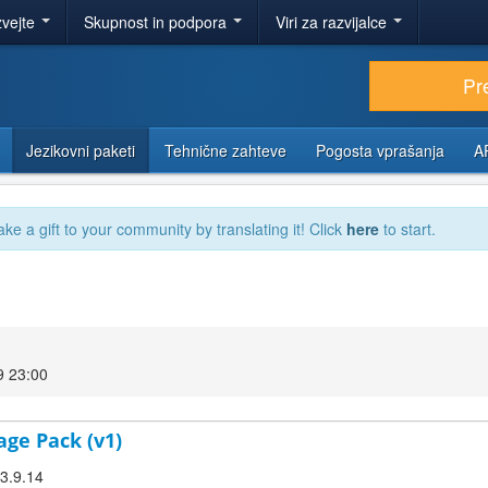
zvejte
Skupnost in podpora
Viri za razvijalce
Pr
Jezikovni paketi
Tehnične zahteve
Pogosta vprašanja
A
ake a gift to your community by translating it! Click
here
to start.
9 23:00
age Pack (v1)
 3.9.14