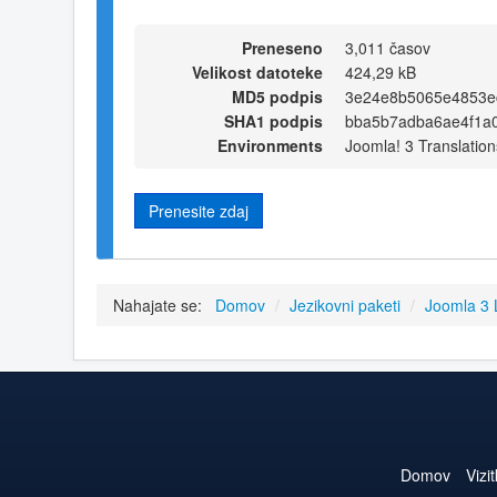
Preneseno
3,011 časov
Velikost datoteke
424,29 kB
MD5 podpis
3e24e8b5065e4853ec
SHA1 podpis
bba5b7adba6ae4f1a0
Environments
Joomla! 3 Translation
Prenesite zdaj
Nahajate se:
Domov
/
Jezikovni paketi
/
Joomla 3
Domov
Vizi