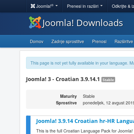
®
Joomla!
Prenesi in razširi
Odkrijte & i
Joomla! Downloads
Domov
Zadnje sprostitve
Prenosi
Razširitve
This page is not yet fully available in your language. M
Joomla! 3 - Croatian 3.9.14.1
Stable
Maturity
Stable
Sprostitve
ponedeljek, 12 avgust 201
Joomla! 3.9.14 Croatian hr-HR Langu
This is the full Croatian Language Pack for Joomla!