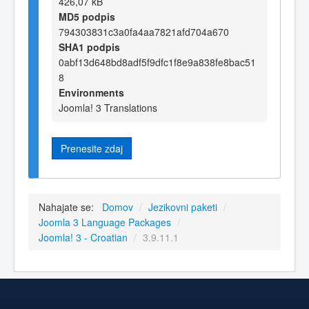
426,07 kB
MD5 podpis
794303831c3a0fa4aa7821afd704a670
SHA1 podpis
0abf13d648bd8adf5f9dfc1f8e9a838fe8bac51
8
Environments
Joomla! 3 Translations
Prenesite zdaj
Nahajate se:
Domov
/
Jezikovni paketi
/
Joomla 3 Language Packages
/
Joomla! 3 - Croatian
/
3.9.11.1