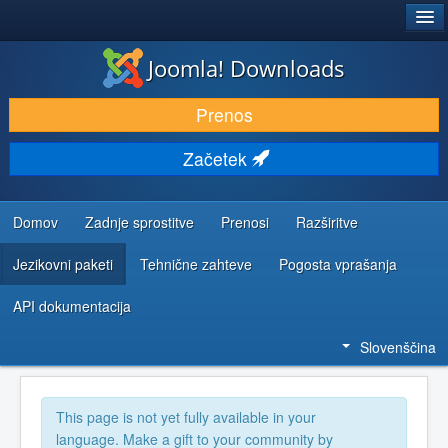
®
JOOMLA!
Joomla! Downloads
PRENESI IN RAZŠIRI
Prenos
ODKRIJTE & IZVEJTE
Začetek
SKUPNOST IN PODPORA
VIRI ZA RAZVIJALCE
Domov
Zadnje sprostitve
Prenosi
Razširitve
Jezikovni paketi
Tehnične zahteve
Pogosta vprašanja
API dokumentacija
Slovenščina
This page is not yet fully available in your
language. Make a gift to your community by