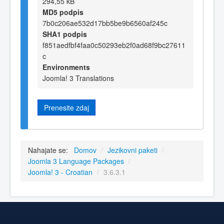
294,55 kB
MD5 podpis
7b0c206ae532d17bb5be9b6560af245c
SHA1 podpis
f851aedfbf4faa0c50293eb2f0ad68f9bc27611
c
Environments
Joomla! 3 Translations
Prenesite zdaj
Nahajate se:
Domov
/
Jezikovni paketi
/
Joomla 3 Language Packages
/
Joomla! 3 - Croatian
/
3.6.3.1