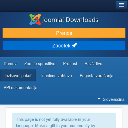
®
JOOMLA!
Joomla! Downloads
PRENESI IN RAZŠIRI
Prenos
ODKRIJTE & IZVEJTE
Začetek
SKUPNOST IN PODPORA
VIRI ZA RAZVIJALCE
Domov
Zadnje sprostitve
Prenosi
Razširitve
Jezikovni paketi
Tehnične zahteve
Pogosta vprašanja
API dokumentacija
Slovenščina
This page is not yet fully available in your
language. Make a gift to your community by