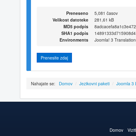
Preneseno
5,081 časov
Velikost datoteke
281,61 kB
MD5 podpis
8adcacefa8a1c3e47
SHA1 podpis
14891333d715908d4
Environments
Joomla! 3 Translation
Prenesite zdaj
Nahajate se:
Domov
/
Jezikovni paketi
/
Joomla 3
Domov
Vizi