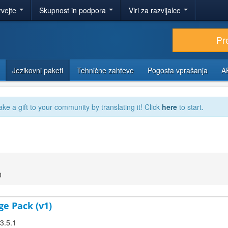
zvejte
Skupnost in podpora
Viri za razvijalce
Pr
Jezikovni paketi
Tehnične zahteve
Pogosta vprašanja
A
ake a gift to your community by translating it! Click
here
to start.
0
ge Pack (v1)
 3.5.1