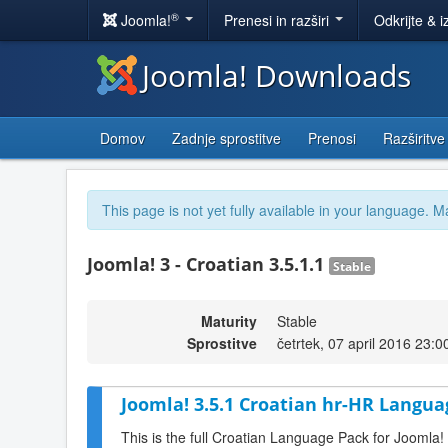
®
Joomla!
Prenesi in razširi
Odkrijte & i
Joomla! Downloads
Domov
Zadnje sprostitve
Prenosi
Razširitve
This page is not yet fully available in your language. M
Joomla! 3 - Croatian 3.5.1.1
Stable
Maturity
Stable
Sprostitve
četrtek, 07 april 2016 23:0
Joomla! 3.5.1 Croatian hr-HR Langua
This is the full Croatian Language Pack for Joomla!