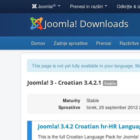
®
Joomla!
Prenesi in razširi
Odkrijte & i
Joomla! Downloads
Domov
Zadnje sprostitve
Prenosi
Razširitve
This page is not yet fully available in your language. M
Joomla! 3 - Croatian 3.4.2.1
Stable
Maturity
Stable
Sprostitve
torek, 25 september 2012 
Joomla! 3.4.2 Croatian hr-HR Langua
This is the full Croatian Language Pack for Joomla!