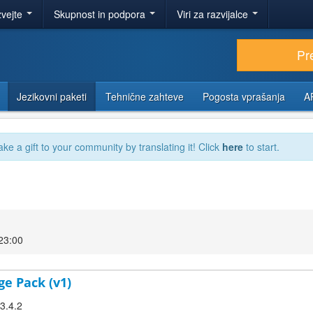
zvejte
Skupnost in podpora
Viri za razvijalce
Pr
Jezikovni paketi
Tehnične zahteve
Pogosta vprašanja
A
ake a gift to your community by translating it! Click
here
to start.
23:00
ge Pack (v1)
 3.4.2