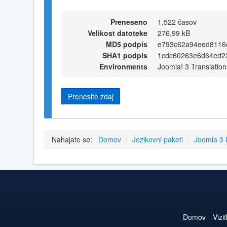
Preneseno
1,522 časov
Velikost datoteke
276,99 kB
MD5 podpis
e793c62a94eed8116
SHA1 podpis
1cdc60263e6d64ed22
Environments
Joomla! 3 Translation
Prenesite zdaj
Nahajate se:
Domov
/
Jezikovni paketi
/
Joomla 3
Domov
Vizi