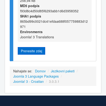
258,94 kB
MD5 podpis
f93d8c4d50d85f6293abb1d6d3958352
SHA1 podpis
865bd99c0021dc41efdaa688f057759883d12
971
Environments
Joomla! 3 Translations
Prenesite zdaj
Nahajate se:
Domov
/
Jezikovni paketi
/
Joomla 3 Language Packages
/
Joomla! 3 - Croatian
/
3.0.3.1