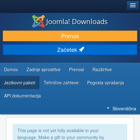
®
JOOMLA!
Joomla! Downloads
PRENESI IN RAZŠIRI
Prenos
ODKRIJTE & IZVEJTE
Začetek
SKUPNOST IN PODPORA
VIRI ZA RAZVIJALCE
Domov
Zadnje sprostitve
Prenosi
Razširitve
Jezikovni paketi
Tehnične zahteve
Pogosta vprašanja
API dokumentacija
Slovenščina
This page is not yet fully available in your
language. Make a gift to your community by