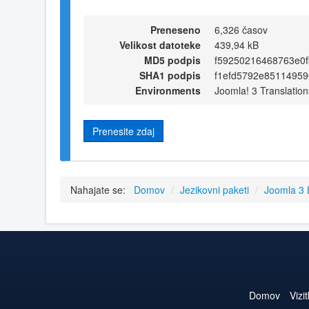
Preneseno
6,326 časov
Velikost datoteke
439,94 kB
MD5 podpis
f59250216468763e0
SHA1 podpis
f1efd5792e85114959
Environments
Joomla! 3 Translation
Prenesite zdaj
Nahajate se:
Domov
/
Jezikovni paketi
/
Joomla 3
Domov
Vizi