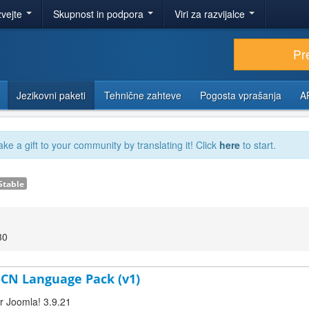
zvejte
Skupnost in podpora
Viri za razvijalce
Pr
Jezikovni paketi
Tehnične zahteve
Pogosta vprašanja
A
ake a gift to your community by translating it! Click
here
to start.
Stable
30
h-CN Language Pack (v1)
or Joomla! 3.9.21