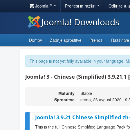
®
Joomla!
Prenesi in razširi
Odkrijte & i
Joomla! Downloads
Domov
Zadnje sprostitve
Prenosi
Razširitve
This page is not yet fully available in your language. M
Joomla! 3 - Chinese (Simplified) 3.9.21.1
Maturity
Stable
Sprostitve
sreda, 26 avgust 2020 19:
Joomla! 3.9.21 Chinese Simplified z
This is the full Chinese Simplified Language Pack f