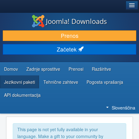
®
JOOMLA!
Joomla! Downloads
PRENESI IN RAZŠIRI
Prenos
ODKRIJTE & IZVEJTE
Začetek
SKUPNOST IN PODPORA
VIRI ZA RAZVIJALCE
Domov
Zadnje sprostitve
Prenosi
Razširitve
Jezikovni paketi
Tehnične zahteve
Pogosta vprašanja
API dokumentacija
Slovenščina
This page is not yet fully available in your
language. Make a gift to your community by