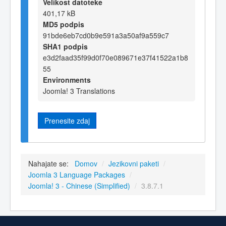
Velikost datoteke
401,17 kB
MD5 podpis
91bde6eb7cd0b9e591a3a50af9a559c7
SHA1 podpis
e3d2faad35f99d0f70e089671e37f41522a1b8
55
Environments
Joomla! 3 Translations
Prenesite zdaj
Nahajate se:
Domov
/
Jezikovni paketi
/
Joomla 3 Language Packages
/
Joomla! 3 - Chinese (Simplified)
/
3.8.7.1