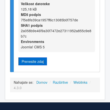
Velikost datoteke
125,18 kB
MD5 podpis
7f5e8fe39ca1957ff6c13085b0f757de
SHA1 podpis
2a058b9e46f9a30f7472e27311952a855c9e8
b7c
Environments
Joomla! CMS 5
Prenesite zdaj
Nahajate se:
Domov
/
Razširitve
/
Weblinks
/
4.3.0