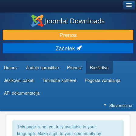
®
JOOMLA!
Joomla! Downloads
PRENESI IN RAZŠIRI
Prenos
ODKRIJTE & IZVEJTE
Začetek
SKUPNOST IN PODPORA
VIRI ZA RAZVIJALCE
Domov
Zadnje sprostitve
Prenosi
Razširitve
Jezikovni paketi
Tehnične zahteve
Pogosta vprašanja
API dokumentacija
Slovenščina
This page is not yet fully available in your
language. Make a gift to your community by