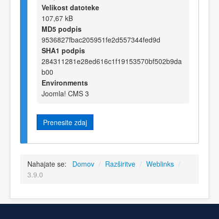
Velikost datoteke
107,67 kB
MD5 podpis
9536827fbac205951fe2d557344fed9d
SHA1 podpis
284311281e28ed616c1f19153570bf502b9da
b00
Environments
Joomla! CMS 3
Prenesite zdaj
Nahajate se:
Domov
/
Razširitve
/
Weblinks
/
3.9.0