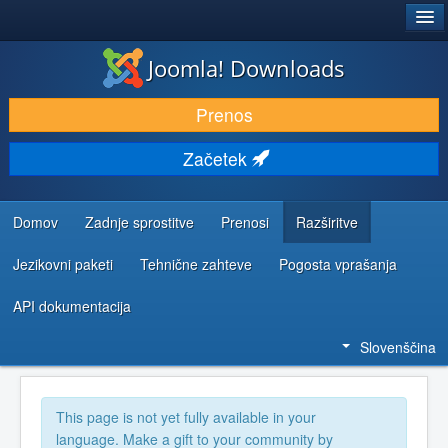
®
JOOMLA!
Joomla! Downloads
PRENESI IN RAZŠIRI
Prenos
ODKRIJTE & IZVEJTE
Začetek
SKUPNOST IN PODPORA
VIRI ZA RAZVIJALCE
Domov
Zadnje sprostitve
Prenosi
Razširitve
Jezikovni paketi
Tehnične zahteve
Pogosta vprašanja
API dokumentacija
Slovenščina
This page is not yet fully available in your
language. Make a gift to your community by